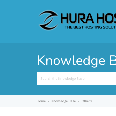
Knowledge 
Search
For
Home
Knowledge Base
Others